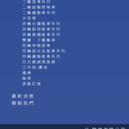
二輪菜車系列
二輪鋁製爬梯車
二輪鐵製車系列
水泥車
四輪白鐵推車系列
四輪錏板推車系列
四輪塑鋼推車系列
雙層、三層餐車
四輪伸縮鋁車
四輪鋁合金推車系列
四輪鐵製推車系列
日式鍍絡頂高器
工作架/鷹架
撬棒
維修
客製訂做
最新消息
聯絡我們