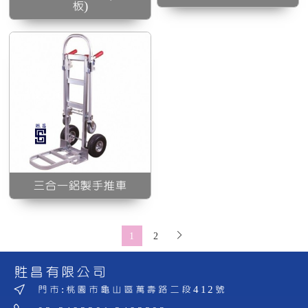
板)
三合一鋁製手推車
1
2
貹昌有限公司
門市:桃園市龜山區萬壽路二段412號