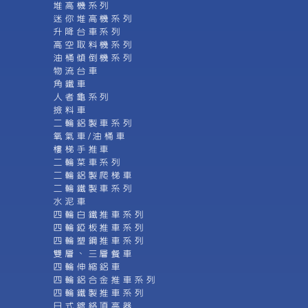
堆高機系列
迷你堆高機系列
升降台車系列
高空取料機系列
油桶傾倒機系列
物流台車
角鐵車
人者龜系列
撿料車
二輪鋁製車系列
氧氣車/油桶車
樓梯手推車
二輪菜車系列
二輪鋁製爬梯車
二輪鐵製車系列
水泥車
四輪白鐵推車系列
四輪錏板推車系列
四輪塑鋼推車系列
雙層、三層餐車
四輪伸縮鋁車
四輪鋁合金推車系列
四輪鐵製推車系列
日式鍍絡頂高器