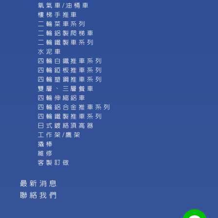
氧氣車/油桶車
樓梯手推車
二輪菜車系列
二輪鋁製爬梯車
二輪鐵製車系列
水泥車
四輪白鐵推車系列
四輪錏板推車系列
四輪塑鋼推車系列
雙層、三層餐車
四輪伸縮鋁車
四輪鋁合金推車系列
四輪鐵製推車系列
日式鍍絡頂高器
工作架/鷹架
撬棒
維修
客製訂做
最新消息
聯絡我們