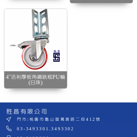
4”活剎厚板角鋼銑框PU輪
(日珠)
貹昌有限公司
門市:桃園市龜山區萬壽路二段412號
03-3493301.3493302