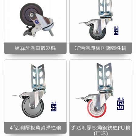
3”活剎厚板角鋼銑框PU
輪
輪(日珠)
螺絲牙剎車儀器輪
3”活剎厚板角鋼彈性輪
U
4”活剎厚板角鋼彈性輪
3”活剎厚板角鋼銑框PU輪
(日珠)