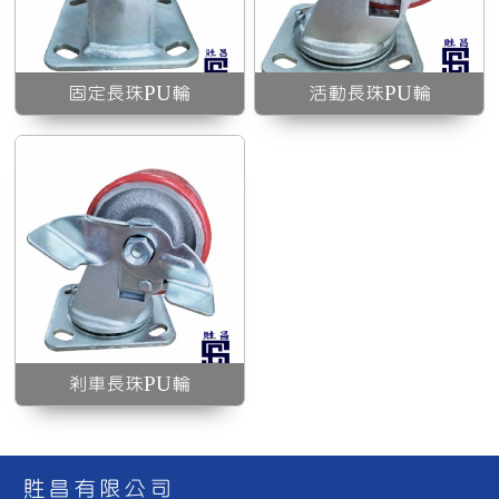
固定長珠PU輪
活動長珠PU輪
剎車長珠PU輪
貹昌有限公司