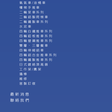
氧氣車/油桶車
樓梯手推車
二輪菜車系列
二輪鋁製爬梯車
二輪鐵製車系列
水泥車
四輪白鐵推車系列
四輪錏板推車系列
四輪塑鋼推車系列
雙層、三層餐車
四輪伸縮鋁車
四輪鋁合金推車系列
四輪鐵製推車系列
日式鍍絡頂高器
工作架/鷹架
撬棒
維修
客製訂做
最新消息
聯絡我們