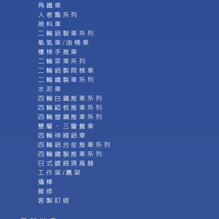
角鐵車
人者龜系列
撿料車
二輪鋁製車系列
氧氣車/油桶車
樓梯手推車
二輪菜車系列
二輪鋁製爬梯車
二輪鐵製車系列
水泥車
四輪白鐵推車系列
四輪錏板推車系列
四輪塑鋼推車系列
雙層、三層餐車
四輪伸縮鋁車
四輪鋁合金推車系列
四輪鐵製推車系列
日式鍍絡頂高器
工作架/鷹架
撬棒
維修
客製訂做