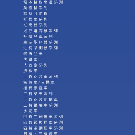
電木輪耐高溫系列
美國輪系列
調整腳附輪
托板車系列
堆高機系列
迷你堆高機系列
升降台車系列
高空取料機系列
油桶傾倒機系列
物流台車
角鐵車
人者龜系列
撿料車
二輪鋁製車系列
氧氣車/油桶車
樓梯手推車
二輪菜車系列
二輪鋁製爬梯車
二輪鐵製車系列
水泥車
四輪白鐵推車系列
四輪錏板推車系列
四輪塑鋼推車系列
雙層、三層餐車