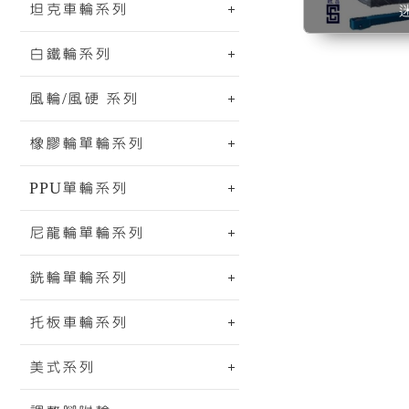
坦克車輪系列
白鐵輪系列
風輪/風硬 系列
橡膠輪單輪系列
PPU單輪系列
尼龍輪單輪系列
銑輪單輪系列
托板車輪系列
美式系列