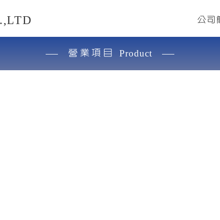
,LTD
公司
營業項目
Product
限公司
高品質、創新實用、永續