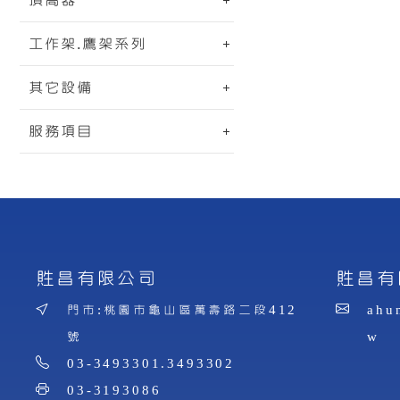
頂高器
工作架.鷹架系列
其它設備
服務項目
貹昌有限公司
貹昌有
門市:桃園市龜山區萬壽路二段412
ahu
號
w
03-3493301.3493302
03-3193086