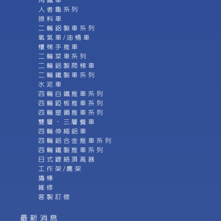
角鐵車
人者龜系列
撿料車
二輪鋁製車系列
氧氣車/油桶車
樓梯手推車
二輪菜車系列
二輪鋁製爬梯車
二輪鐵製車系列
水泥車
四輪白鐵推車系列
四輪錏板推車系列
四輪塑鋼推車系列
雙層、三層餐車
四輪伸縮鋁車
四輪鋁合金推車系列
四輪鐵製推車系列
日式鍍絡頂高器
工作架/鷹架
撬棒
維修
客製訂做
最新消息