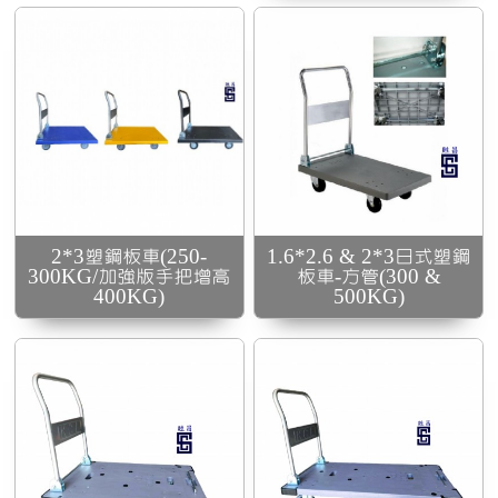
防
2*4日式塑鋼板車-有防
護套(500KG)
2*3塑鋼板車(250-
1.6*2.6 & 2*3日式塑鋼
300KG/加強版手把增高
板車-方管(300 &
400KG)
500KG)