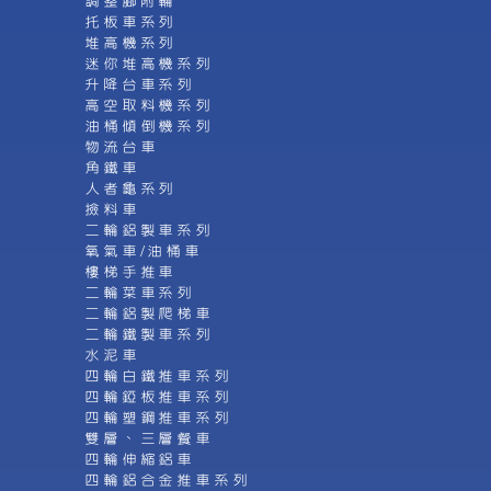
調整腳附輪
托板車系列
堆高機系列
迷你堆高機系列
升降台車系列
高空取料機系列
油桶傾倒機系列
物流台車
角鐵車
人者龜系列
撿料車
二輪鋁製車系列
氧氣車/油桶車
樓梯手推車
二輪菜車系列
二輪鋁製爬梯車
二輪鐵製車系列
水泥車
四輪白鐵推車系列
四輪錏板推車系列
四輪塑鋼推車系列
雙層、三層餐車
四輪伸縮鋁車
四輪鋁合金推車系列