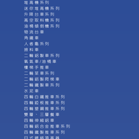
堆高機系列
迷你堆高機系列
升降台車系列
高空取料機系列
油桶傾倒機系列
物流台車
角鐵車
人者龜系列
撿料車
二輪鋁製車系列
氧氣車/油桶車
樓梯手推車
二輪菜車系列
二輪鋁製爬梯車
二輪鐵製車系列
水泥車
四輪白鐵推車系列
四輪錏板推車系列
四輪塑鋼推車系列
雙層、三層餐車
四輪伸縮鋁車
四輪鋁合金推車系列
四輪鐵製推車系列
日式鍍絡頂高器