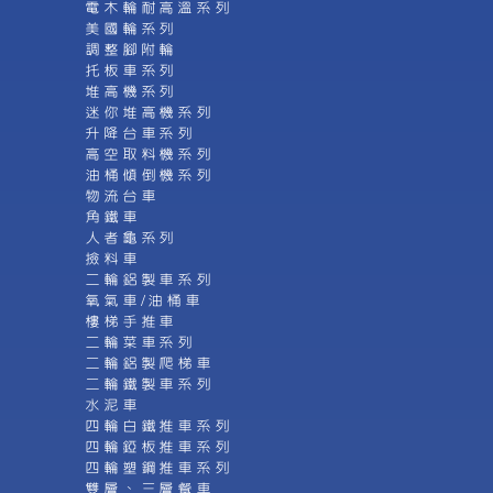
電木輪耐高溫系列
美國輪系列
調整腳附輪
托板車系列
堆高機系列
迷你堆高機系列
升降台車系列
高空取料機系列
油桶傾倒機系列
物流台車
角鐵車
人者龜系列
撿料車
二輪鋁製車系列
氧氣車/油桶車
樓梯手推車
二輪菜車系列
二輪鋁製爬梯車
二輪鐵製車系列
水泥車
四輪白鐵推車系列
四輪錏板推車系列
四輪塑鋼推車系列
雙層、三層餐車