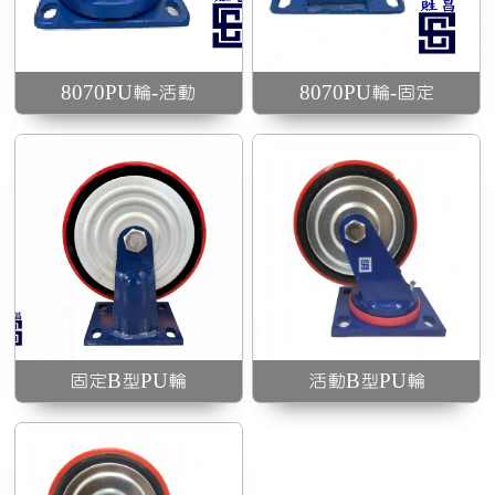
載且高抗衝擊、附防
塵蓋防止粉塵延長腳
輪壽命
8070PU輪-活動
8070PU輪-固定
固定B型PU輪
活動B型PU輪