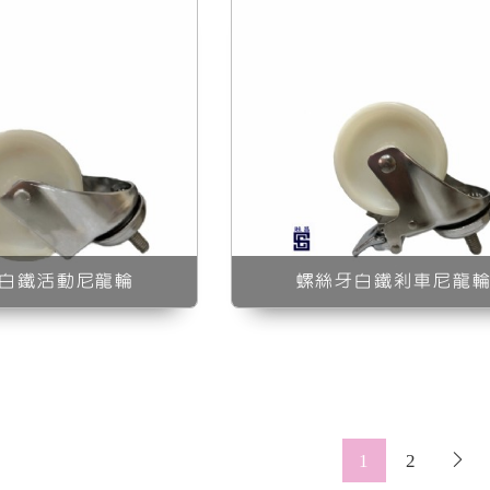
白鐵活動尼龍輪
螺絲牙白鐵剎車尼龍
1
2