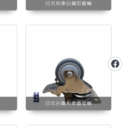
日式剎車白鐵尼龍輪
彈性輪
日式白鐵剎車圓弧輪