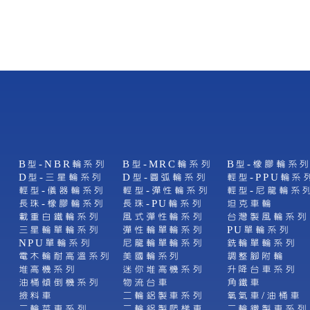
B型-NBR輪系列
B型-MRC輪系列
B型-橡膠輪系
D型-三星輪系列
D型-圓弧輪系列
輕型-PPU輪系
列
輕型-儀器輪系列
輕型-彈性輪系列
輕型-尼龍輪系
長珠-橡膠輪系列
長珠-PU輪系列
坦克車輪
載重白鐵輪系列
風式彈性輪系列
台灣製風輪系列
三星輪單輪系列
彈性輪單輪系列
PU單輪系列
NPU單輪系列
尼龍輪單輪系列
銑輪單輪系列
列
電木輪耐高溫系列
美國輪系列
調整腳附輪
堆高機系列
迷你堆高機系列
升降台車系列
油桶傾倒機系列
物流台車
角鐵車
撿料車
二輪鋁製車系列
氧氣車/油桶車
二輪菜車系列
二輪鋁製爬梯車
二輪鐵製車系列