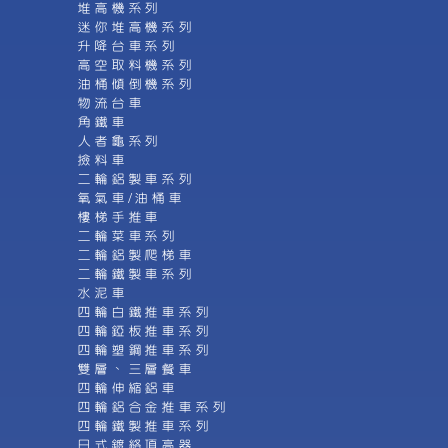
堆高機系列
迷你堆高機系列
升降台車系列
高空取料機系列
油桶傾倒機系列
物流台車
角鐵車
人者龜系列
撿料車
二輪鋁製車系列
氧氣車/油桶車
樓梯手推車
二輪菜車系列
二輪鋁製爬梯車
二輪鐵製車系列
水泥車
四輪白鐵推車系列
四輪錏板推車系列
四輪塑鋼推車系列
雙層、三層餐車
四輪伸縮鋁車
四輪鋁合金推車系列
四輪鐵製推車系列
日式鍍絡頂高器