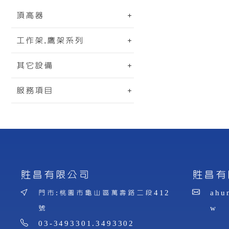
頂高器
工作架.鷹架系列
其它設備
服務項目
貹昌有限公司
貹昌有
門市:桃園市龜山區萬壽路二段412
ahu
號
w
03-3493301.3493302