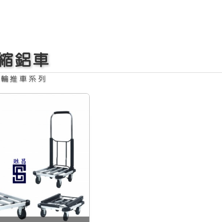
縮鋁車
四輪推車系列