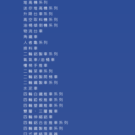
堆高機系列
迷你堆高機系列
升降台車系列
高空取料機系列
油桶傾倒機系列
物流台車
角鐵車
人者龜系列
撿料車
二輪鋁製車系列
氧氣車/油桶車
樓梯手推車
二輪菜車系列
二輪鋁製爬梯車
二輪鐵製車系列
水泥車
四輪白鐵推車系列
四輪錏板推車系列
四輪塑鋼推車系列
雙層、三層餐車
四輪伸縮鋁車
四輪鋁合金推車系列
四輪鐵製推車系列
日式鍍絡頂高器