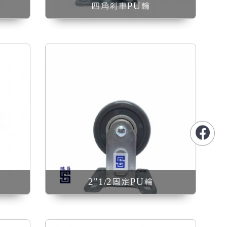
四角剎車PU輪
輪
2"1/2固定PU輪