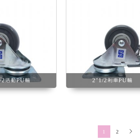
1/2活動PU輪
2"1/2剎車PU輪
1
2