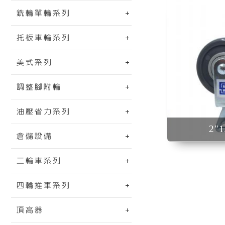
銑輪單輪系列
托板車輪系列
美式系列
調整腳附輪
油壓省力系列
2"
倉儲設備
二輪車系列
四輪推車系列
頂高器