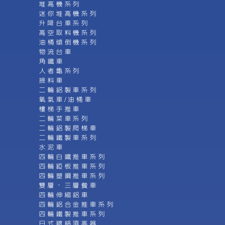
堆高機系列
迷你堆高機系列
升降台車系列
高空取料機系列
油桶傾倒機系列
物流台車
角鐵車
人者龜系列
撿料車
二輪鋁製車系列
氧氣車/油桶車
樓梯手推車
二輪菜車系列
二輪鋁製爬梯車
二輪鐵製車系列
水泥車
四輪白鐵推車系列
四輪錏板推車系列
四輪塑鋼推車系列
雙層、三層餐車
四輪伸縮鋁車
四輪鋁合金推車系列
四輪鐵製推車系列
日式鍍絡頂高器