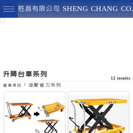
貹昌有限公司 SHENG CHANG CO.
貹昌有限公司
最高品質、創新實用、永續經營
操作容易，適用於各
車
種加工廠與汽車修配
廠
升降台車系列
12 results
/
油壓省力系列
營業項目