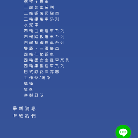
樓梯手推車
二輪菜車系列
二輪鋁製爬梯車
二輪鐵製車系列
水泥車
四輪白鐵推車系列
四輪錏板推車系列
四輪塑鋼推車系列
雙層、三層餐車
四輪伸縮鋁車
四輪鋁合金推車系列
四輪鐵製推車系列
日式鍍絡頂高器
工作架/鷹架
撬棒
維修
客製訂做
最新消息
聯絡我們