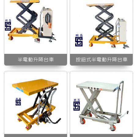
輕易操作，堅固又耐
壓
用
半電動升降台車
按鈕式半電動升降台車