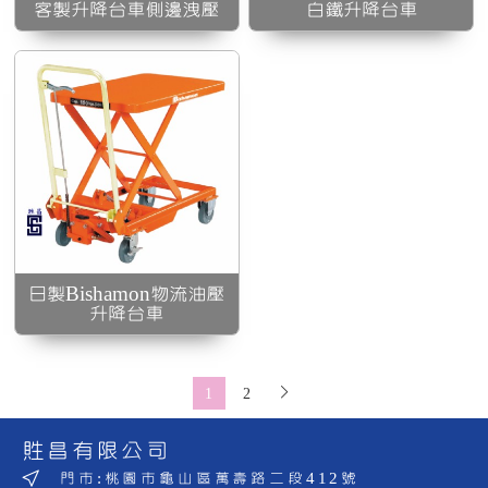
客製升降台車側邊洩壓
白鐵升降台車
日製Bishamon物流油壓
升降台車
1
2
貹昌有限公司
門市:桃園市龜山區萬壽路二段412號