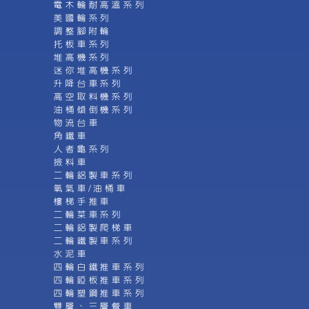
電木輪耐高溫系列
美國輪系列
調整腳附輪
托板車系列
堆高機系列
迷你堆高機系列
升降台車系列
高空取料機系列
油桶傾倒機系列
物流台車
角鐵車
人者龜系列
撿料車
二輪鋁製車系列
氧氣車/油桶車
樓梯手推車
二輪菜車系列
二輪鋁製爬梯車
二輪鐵製車系列
水泥車
四輪白鐵推車系列
四輪錏板推車系列
四輪塑鋼推車系列
雙層、三層餐車