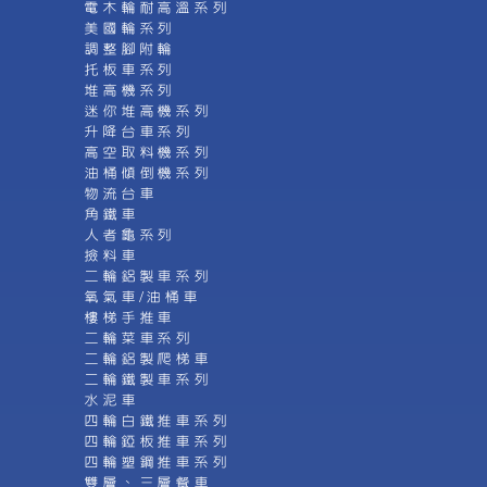
電木輪耐高溫系列
美國輪系列
調整腳附輪
托板車系列
堆高機系列
迷你堆高機系列
升降台車系列
高空取料機系列
油桶傾倒機系列
物流台車
角鐵車
人者龜系列
撿料車
二輪鋁製車系列
氧氣車/油桶車
樓梯手推車
二輪菜車系列
二輪鋁製爬梯車
二輪鐵製車系列
水泥車
四輪白鐵推車系列
四輪錏板推車系列
四輪塑鋼推車系列
雙層、三層餐車