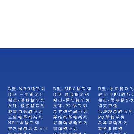
B型-NBR輪系列
B型-MRC輪系列
B型-橡膠輪系
D型-三星輪系列
D型-圓弧輪系列
輕型-PPU輪系
列
輕型-儀器輪系列
輕型-彈性輪系列
輕型-尼龍輪系
長珠-橡膠輪系列
長珠-PU輪系列
坦克車輪
載重白鐵輪系列
風式彈性輪系列
台灣製風輪系列
三星輪單輪系列
彈性輪單輪系列
PU單輪系列
NPU單輪系列
尼龍輪單輪系列
銑輪單輪系列
列
電木輪耐高溫系列
美國輪系列
調整腳附輪