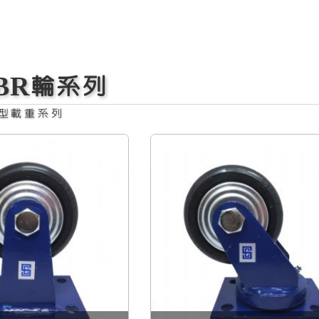
色:高負載且靈活轉動
特色:高負載且靈
NBR輪系列
型載重系列