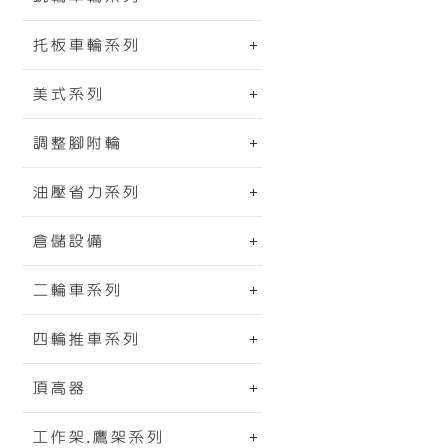
托板車輪系列
美式系列
調整腳附輪
油壓省力系列
倉儲設備
二輪車系列
四輪推車系列
頂高器
工作架.鷹架系列