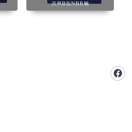
活煞B型NBR輪