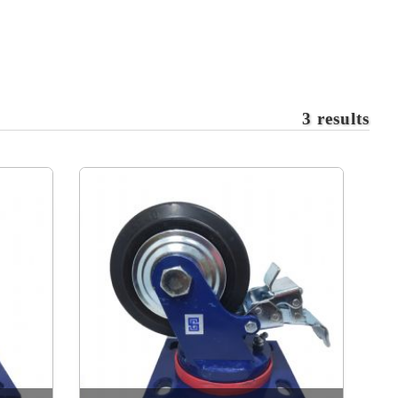
活轉動
3 results