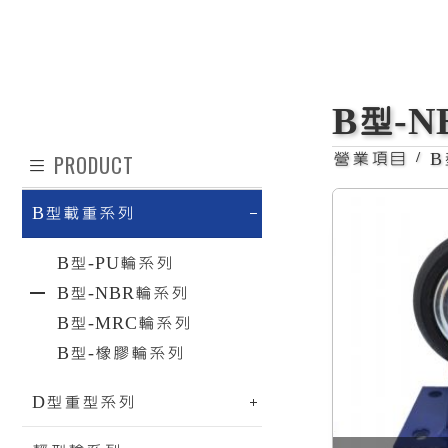
特色:高負載且靈活轉動
特
B型-
PRODUCT
營業項目
/
B
B型載重系列
B型-PU輪系列
B型-NBR輪系列
B型-MRC輪系列
B型-橡膠輪系列
D型重型系列