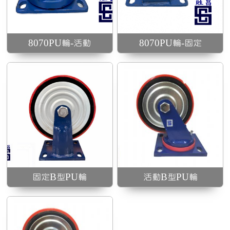
載且高抗衝擊、附防
塵蓋防止粉塵延長腳
輪壽命
8070PU輪-活動
8070PU輪-固定
固定B型PU輪
活動B型PU輪