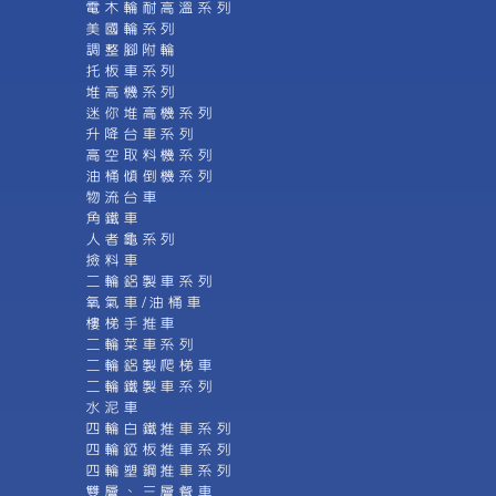
電木輪耐高溫系列
美國輪系列
調整腳附輪
托板車系列
堆高機系列
迷你堆高機系列
升降台車系列
高空取料機系列
油桶傾倒機系列
物流台車
角鐵車
人者龜系列
撿料車
二輪鋁製車系列
氧氣車/油桶車
樓梯手推車
二輪菜車系列
二輪鋁製爬梯車
二輪鐵製車系列
水泥車
四輪白鐵推車系列
四輪錏板推車系列
四輪塑鋼推車系列
雙層、三層餐車