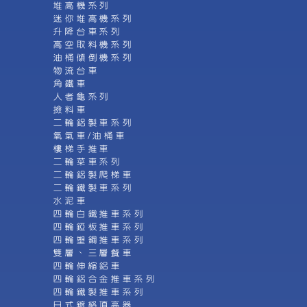
堆高機系列
迷你堆高機系列
升降台車系列
高空取料機系列
油桶傾倒機系列
物流台車
角鐵車
人者龜系列
撿料車
二輪鋁製車系列
氧氣車/油桶車
樓梯手推車
二輪菜車系列
二輪鋁製爬梯車
二輪鐵製車系列
水泥車
四輪白鐵推車系列
四輪錏板推車系列
四輪塑鋼推車系列
雙層、三層餐車
四輪伸縮鋁車
四輪鋁合金推車系列
四輪鐵製推車系列
日式鍍絡頂高器