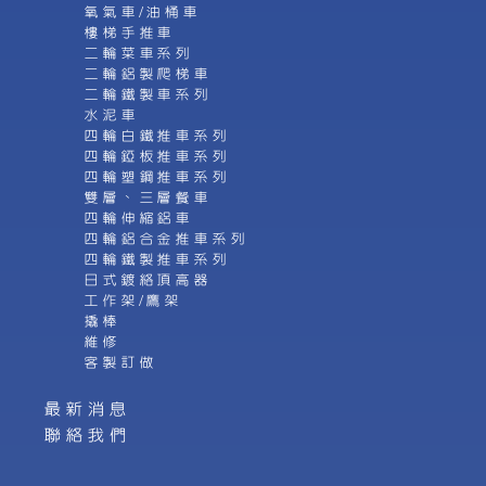
氧氣車/油桶車
樓梯手推車
二輪菜車系列
二輪鋁製爬梯車
二輪鐵製車系列
水泥車
四輪白鐵推車系列
四輪錏板推車系列
四輪塑鋼推車系列
雙層、三層餐車
四輪伸縮鋁車
四輪鋁合金推車系列
四輪鐵製推車系列
日式鍍絡頂高器
工作架/鷹架
撬棒
維修
客製訂做
最新消息
聯絡我們