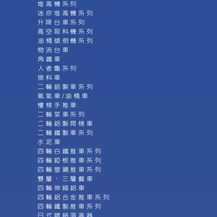
堆高機系列
迷你堆高機系列
升降台車系列
高空取料機系列
油桶傾倒機系列
物流台車
角鐵車
人者龜系列
撿料車
二輪鋁製車系列
氧氣車/油桶車
樓梯手推車
二輪菜車系列
二輪鋁製爬梯車
二輪鐵製車系列
水泥車
四輪白鐵推車系列
四輪錏板推車系列
四輪塑鋼推車系列
雙層、三層餐車
四輪伸縮鋁車
四輪鋁合金推車系列
四輪鐵製推車系列
日式鍍絡頂高器