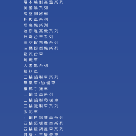
電木輪耐高溫系列
美國輪系列
調整腳附輪
托板車系列
堆高機系列
迷你堆高機系列
升降台車系列
高空取料機系列
油桶傾倒機系列
物流台車
角鐵車
人者龜系列
撿料車
二輪鋁製車系列
氧氣車/油桶車
樓梯手推車
二輪菜車系列
二輪鋁製爬梯車
二輪鐵製車系列
水泥車
四輪白鐵推車系列
四輪錏板推車系列
四輪塑鋼推車系列
雙層、三層餐車