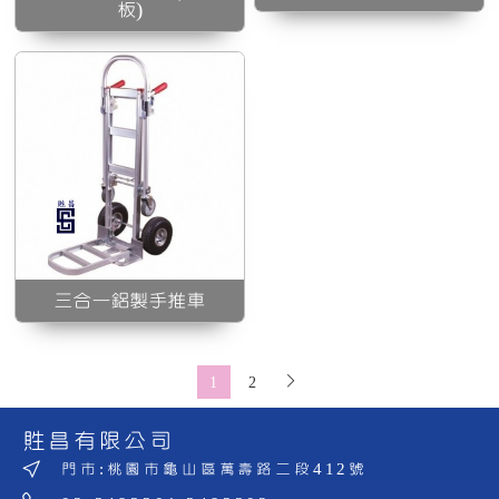
板)
三合一鋁製手推車
1
2
貹昌有限公司
門市:桃園市龜山區萬壽路二段412號