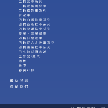
二輪菜車系列
二輪鋁製爬梯車
二輪鐵製車系列
水泥車
四輪白鐵推車系列
四輪錏板推車系列
四輪塑鋼推車系列
雙層、三層餐車
四輪伸縮鋁車
四輪鋁合金推車系列
四輪鐵製推車系列
日式鍍絡頂高器
工作架/鷹架
撬棒
維修
客製訂做
最新消息
聯絡我們