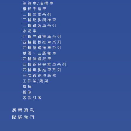
氧氣車/油桶車
樓梯手推車
二輪菜車系列
二輪鋁製爬梯車
二輪鐵製車系列
水泥車
四輪白鐵推車系列
四輪錏板推車系列
四輪塑鋼推車系列
雙層、三層餐車
四輪伸縮鋁車
四輪鋁合金推車系列
四輪鐵製推車系列
日式鍍絡頂高器
工作架/鷹架
撬棒
維修
客製訂做
最新消息
聯絡我們