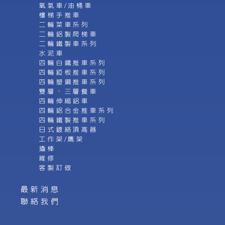
氧氣車/油桶車
樓梯手推車
二輪菜車系列
二輪鋁製爬梯車
二輪鐵製車系列
水泥車
四輪白鐵推車系列
四輪錏板推車系列
四輪塑鋼推車系列
雙層、三層餐車
四輪伸縮鋁車
四輪鋁合金推車系列
四輪鐵製推車系列
日式鍍絡頂高器
工作架/鷹架
撬棒
維修
客製訂做
最新消息
聯絡我們