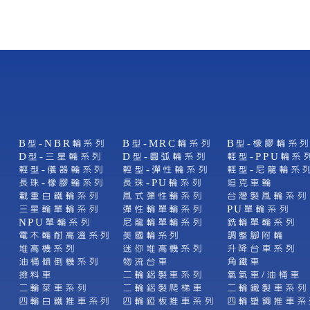
B型-NBR輪系列
B型-MRC輪系列
B型-橡膠輪系
D型-三星輪系列
D型-圓弧輪系列
輕型-PPU輪系
列
輕型-儀器輪系列
輕型-彈性輪系列
輕型-尼龍輪系
長珠-橡膠輪系列
長珠-PU輪系列
坦克車輪
載重白鐵輪系列
風式彈性輪系列
台灣製風輪系列
三星輪單輪系列
彈性輪單輪系列
PU單輪系列
NPU單輪系列
尼龍輪單輪系列
銑輪單輪系列
列
電木輪耐高溫系列
美國輪系列
調整腳附輪
堆高機系列
迷你堆高機系列
升降台車系列
油桶傾倒機系列
物流台車
角鐵車
撿料車
二輪鋁製車系列
氧氣車/油桶車
二輪菜車系列
二輪鋁製爬梯車
二輪鐵製車系列
四輪白鐵推車系列
四輪錏板推車系列
四輪塑鋼推車系