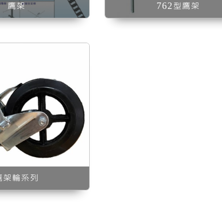
鷹架
762型鷹架
鷹架輪系列