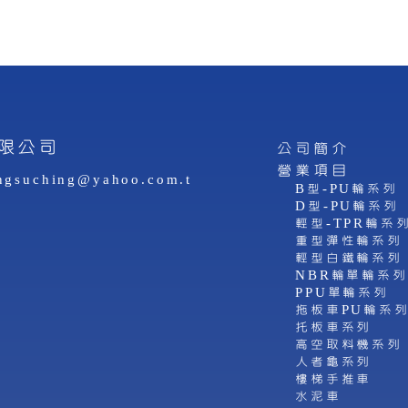
限公司
公司簡介
營業項目
ngsuching@yahoo.com.t
B型-PU輪系列
D型-PU輪系列
輕型-TPR輪系
重型彈性輪系列
輕型白鐵輪系列
NBR輪單輪系列
PPU單輪系列
拖板車PU輪系
托板車系列
高空取料機系列
人者龜系列
樓梯手推車
水泥車